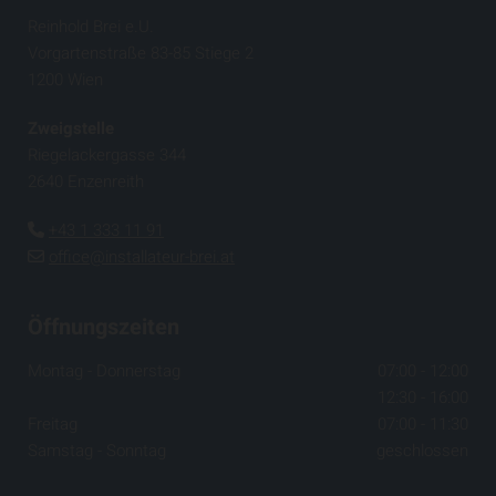
Reinhold Brei e.U.
Vorgartenstraße 83-85 Stiege 2
1200 Wien
Zweigstelle
Riegelackergasse 344
2640 Enzenreith
+43 1 333 11 91

office@installateur-brei.at

Öffnungszeiten
Montag - Donnerstag
07:00 - 12:00
12:30 - 16:00
Freitag
07:00 - 11:30
Samstag - Sonntag
geschlossen