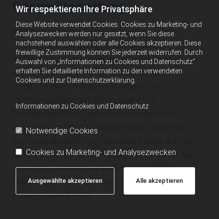
Gasgerätewartung
Wir respektieren Ihre Privatsphäre
Diese Website verwendet Cookies. Cookies zu Marketing- und
Ein professioneller Gasgeräteservice umfasst
Analysezwecken werden nur gesetzt, wenn Sie diese
nachstehend auswählen oder alle Cookies akzeptieren. Diese
verschiedene Dienstleistungen, die auf die
freiwillige Zustimmung können Sie jederzeit widerrufen. Durch
Instandhaltung und Reparatur von Gasthermen
Auswahl von „Informationen zu Cookies und Datenschutz“
abzielen. Dazu gehören die gesetzlich
erhalten Sie detaillierte Information zu den verwendeten
Cookies und zur Datenschutzerklärung.
vorgeschriebenen Abgasmessungen, die
Thermenwartung und die Reparatur von
Informationen zu Cookies und Datenschutz
Durchlauferhitzern. Experten führen auch den
Austausch und die Installation neuer Gasgeräte
Notwendige Cookies
durch und überprüfen die gesamte Anlage auf ihre
Cookies zu Marketing- und Analysezwecken
Sicherheit. Regelmäßige Wartungen sind nicht nur
gesetzlich gefordert, sie verlängern auch die
Lebensdauer der Geräte und sorgen für einen
Ausgewählte akzeptieren
Alle akzeptieren
reibungslosen Betrieb.