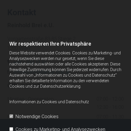
Kontakt
Reinhold Brei e.U.
Vorgartenstraße 83-85 Stiege 2
Wir respektieren Ihre Privatsphäre
1200 Wien
Diese Website verwendet Cookies. Cookies zu Marketing- und
Analysezwecken werden nur gesetzt, wenn Sie diese
+43 1 333 11 91

nachstehend auswählen oder alle Cookies akzeptieren. Diese
freiwillige Zustimmung können Sie jederzeit widerrufen. Durch
office@installateur-brei.at

Auswahl von „Informationen zu Cookies und Datenschutz“
erhalten Sie detaillierte Information zu den verwendeten
Öffnungszeiten
Cookies und zur Datenschutzerklärung.
Montag - Donnerstag
07:00 - 12:00
Informationen zu Cookies und Datenschutz
12:30 - 16:00
Freitag
07:00 - 11:30
Notwendige Cookies
Samstag - Sonntag
geschlossen
Cookies zu Marketing- und Analysezwecken